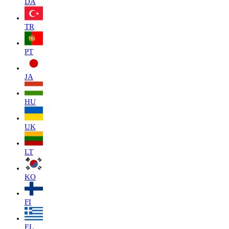
DA
TR
PT
JA
HU
UK
LT
KO
FI
EL