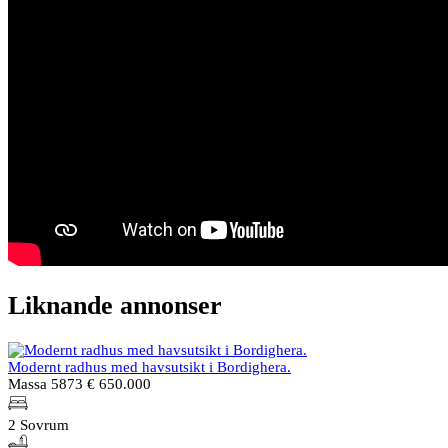
Liknande annonser
Modernt radhus med havsutsikt i Bordighera.
Massa 5873
€ 650.000
2 Sovrum