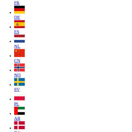
FR
DE
ES
NL
CN
NO
SV
PL
AR