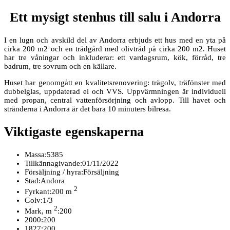
Ett mysigt stenhus till salu i Andorra
I en lugn och avskild del av Andorra erbjuds ett hus med en yta på
cirka 200 m2 och en trädgård med olivträd på cirka 200 m2. Huset
har tre våningar och inkluderar: ett vardagsrum, kök, förråd, tre
badrum, tre sovrum och en källare.
Huset har genomgått en kvalitetsrenovering: trägolv, träfönster med
dubbelglas, uppdaterad el och VVS. Uppvärmningen är individuell
med propan, central vattenförsörjning och avlopp. Till havet och
stränderna i Andorra är det bara 10 minuters bilresa.
Viktigaste egenskaperna
Massa:
5385
Tillkännagivande:
01/11/2022
Försäljning / hyra:
Försäljning
Stad:
Andora
2
Fyrkant:
200 m
Golv:
1/3
2
Mark, m
:
200
2000:
200
1827:
200