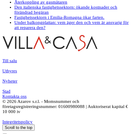
Återkoppling av gasmätaren
Den italienska fastighetssektorn: ökande kostnader och
förändrad begäran
Fastighetssektorn i Emilia-Romagna ökar farten.
Under balkongplattan: vem äger den och vem är ansvarig för
att reparera den?
Till salu
Uthyres
Nyheter
Stad
Kontakta oss
© 2026 Azarov s.r.l. - Momsnummer och
företagsregistreringsnummer: 01600980088 | Auktoriserat kapital €
10 000 iv
Integritetspolicy
Scroll to the top