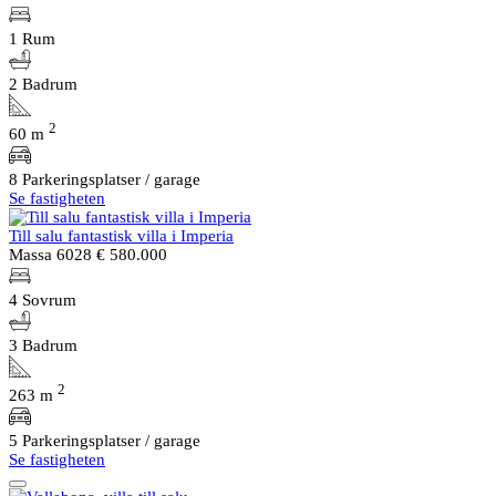
1 Rum
2 Badrum
2
60 m
8 Parkeringsplatser / garage
Se fastigheten
Till salu fantastisk villa i Imperia
Massa 6028
€ 580.000
4 Sovrum
3 Badrum
2
263 m
5 Parkeringsplatser / garage
Se fastigheten