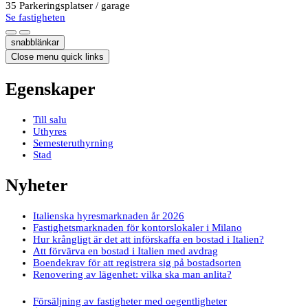
35 Parkeringsplatser / garage
Se fastigheten
snabblänkar
Close menu quick links
Egenskaper
Till salu
Uthyres
Semesteruthyrning
Stad
Nyheter
Italienska hyresmarknaden år 2026
Fastighetsmarknaden för kontorslokaler i Milano
Hur krångligt är det att införskaffa en bostad i Italien?
Att förvärva en bostad i Italien med avdrag
Boendekrav för att registrera sig på bostadsorten
Renovering av lägenhet: vilka ska man anlita?
Försäljning av fastigheter med oegentligheter