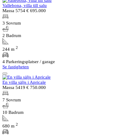
Vallebona, villa till salu
Massa 5754
€ 695.000
3 Sovrum
2 Badrum
2
244 m
4 Parkeringsplatser / garage
Se fastigheten
En villa säljs i Apricale
Massa 5419
€ 750.000
7 Sovrum
10 Badrum
2
680 m