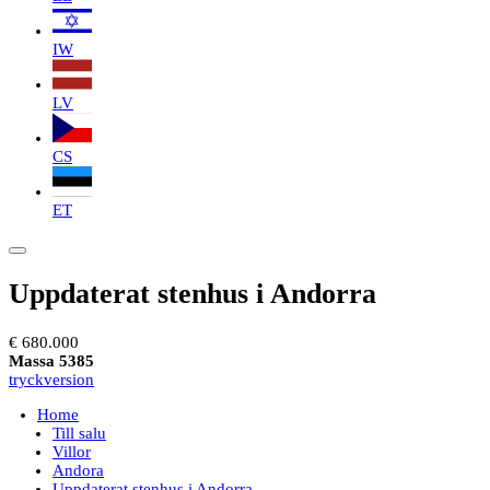
IW
LV
CS
ET
Uppdaterat stenhus i Andorra
€ 680.000
Massa 5385
tryckversion
Home
Till salu
Villor
Andora
Uppdaterat stenhus i Andorra