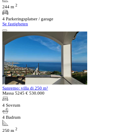
2
244 m
4 Parkeringsplatser / garage
Se fastigheten
Sanremo: villa di 250 m²
Massa 5245
€ 530.000
4 Sovrum
4 Badrum
2
250 m