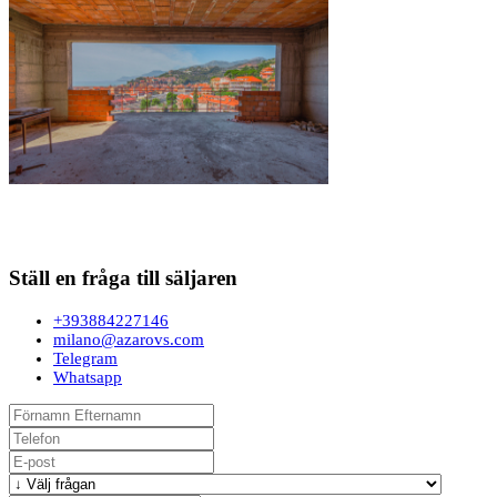
Ställ en fråga till säljaren
+393884227146
milano@azarovs.com
Telegram
Whatsapp