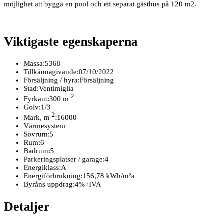
möjlighet att bygga en pool och ett separat gästhus på 120 m2.
Viktigaste egenskaperna
Massa:
5368
Tillkännagivande:
07/10/2022
Försäljning / hyra:
Försäljning
Stad:
Ventimiglia
2
Fyrkant:
300 m
Golv:
1/3
2
Mark, m
:
16000
Värmesystem
Sovrum:
5
Rum:
6
Badrum:
5
Parkeringsplatser / garage:
4
Energiklass:
A
Energiförbrukning:
156,78 kWh/m²a
Byråns uppdrag:
4%+IVA
Detaljer