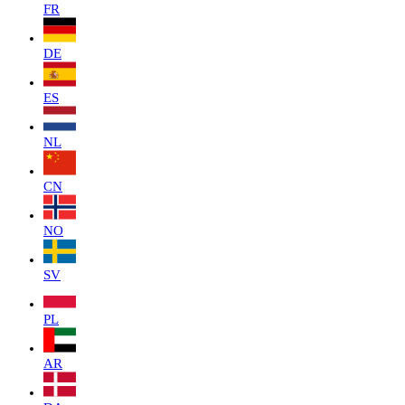
FR
DE
ES
NL
CN
NO
SV
PL
AR