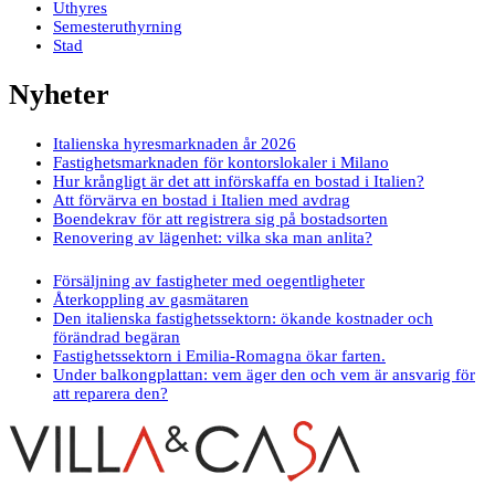
Uthyres
Semesteruthyrning
Stad
Nyheter
Italienska hyresmarknaden år 2026
Fastighetsmarknaden för kontorslokaler i Milano
Hur krångligt är det att införskaffa en bostad i Italien?
Att förvärva en bostad i Italien med avdrag
Boendekrav för att registrera sig på bostadsorten
Renovering av lägenhet: vilka ska man anlita?
Försäljning av fastigheter med oegentligheter
Återkoppling av gasmätaren
Den italienska fastighetssektorn: ökande kostnader och
förändrad begäran
Fastighetssektorn i Emilia-Romagna ökar farten.
Under balkongplattan: vem äger den och vem är ansvarig för
att reparera den?