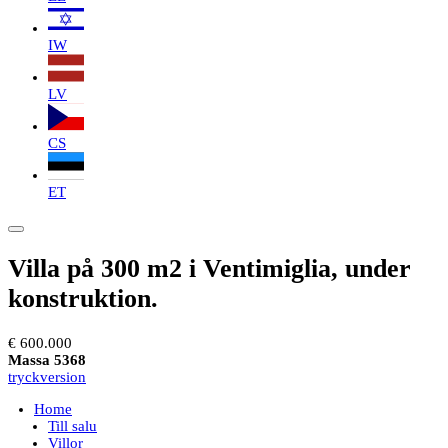
IW
LV
CS
ET
Villa på 300 m2 i Ventimiglia, under
konstruktion.
€ 600.000
Massa 5368
tryckversion
Home
Till salu
Villor