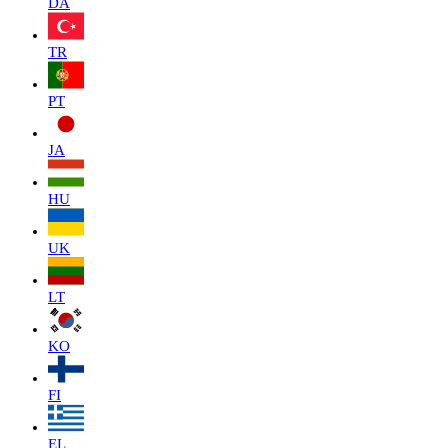
DA
TR
PT
JA
HU
UK
LT
KO
FI
EL