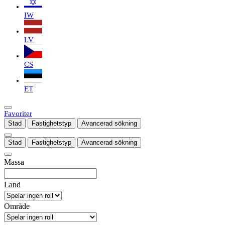
IW
LV
CS
ET
Favoriter
Stad
Fastighetstyp
Avancerad sökning
Stad
Fastighetstyp
Avancerad sökning
Massa
Land
Område