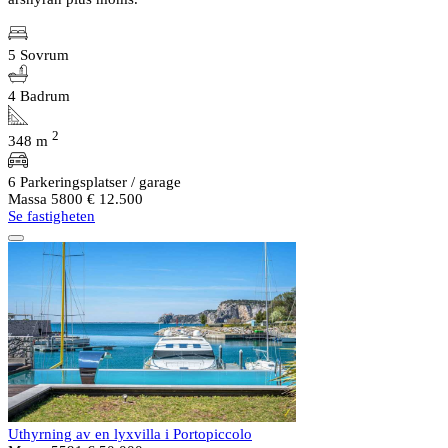
5 Sovrum
4 Badrum
2
348 m
6 Parkeringsplatser / garage
Massa 5800
€ 12.500
Se fastigheten
Uthyrning av en lyxvilla i Portopiccolo