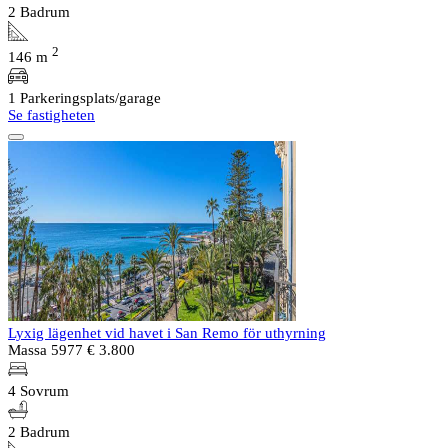
2 Badrum
2
146 m
1 Parkeringsplats/garage
Se fastigheten
Lyxig lägenhet vid havet i San Remo för uthyrning
Massa 5977
€ 3.800
4 Sovrum
2 Badrum