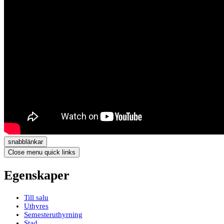
snabblänkar
Close menu quick links
Egenskaper
Till salu
Uthyres
Semesteruthyrning
Stad