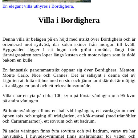
En elegant villa uthyres i Bordighera.
Villa i Bordighera
Denna villa är belägen på en höjd med utsikt över Bordighera och är
orienterad mot sydväst, där solen skiner från morgon till kväll.
Byggnaden ligger i ett lugnt och grönt område, långt från
järnvägsspåren som löper längs kusten och motorvägen som är dold
bakom en kulle.
En fantastisk panoramautsikt öppnar sig över Bordighera, Menton,
Monte Carlo, Nice och Cannes. Det är sällsynt i denna del av
Ligurien att hitta ett hus med en stor och jämn tomt där det är möjligt
att anlägga en pool och ett rekreationsområde.
Villan har en yta på cirka 100 kvm på första våningen och 95 kvm
på andra våningen.
På bottenvåningen finns en hall vid ingången, ett vardagsrum med
öppen spis och utgång till trädgården, ett kök-matsal (med trämöbler
och Carraramarmor), ett sovrum och ett badrum.
På andra våningen finns fyra sovrum och två badrum, varav tre har
havsutsikt. I huvudsovrummet finns anslutningar för vatten och