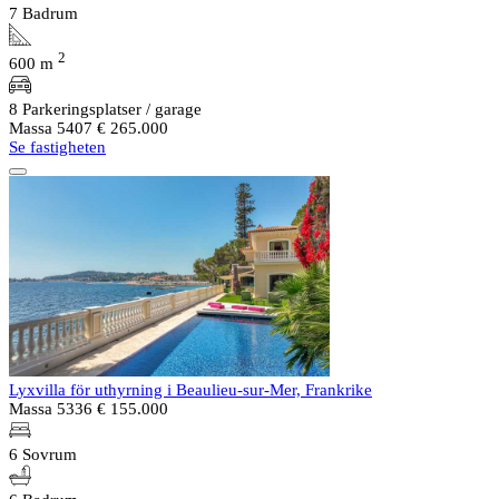
7 Badrum
2
600 m
8 Parkeringsplatser / garage
Massa 5407
€ 265.000
Se fastigheten
Lyxvilla för uthyrning i Beaulieu-sur-Mer, Frankrike
Massa 5336
€ 155.000
6 Sovrum