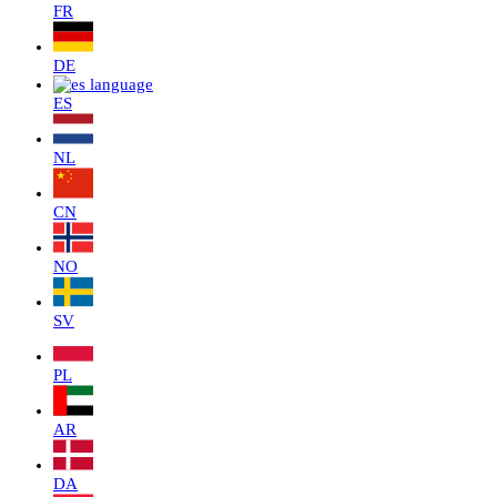
FR
DE
ES
NL
CN
NO
SV
PL
AR
DA