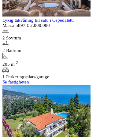
Lyxig takvåning till salu i Ospedaletti
Massa 5897
€ 2.000.000
2 Sovrum
2 Badrum
2
205 m
1 Parkeringsplats/garage
Se fastigheten