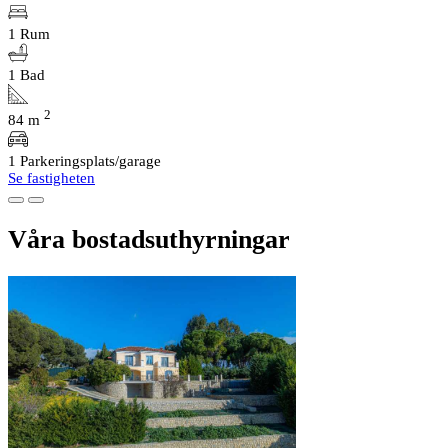
1 Rum
1 Bad
2
84 m
1 Parkeringsplats/garage
Se fastigheten
Våra bostadsuthyrningar