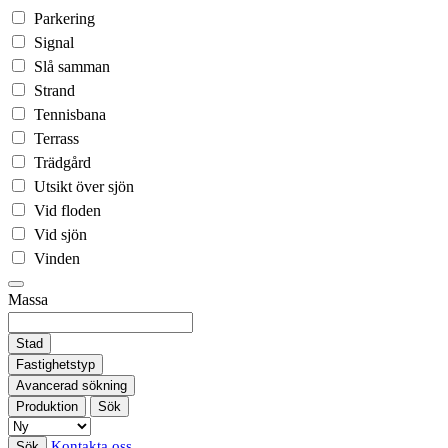
Parkering
Signal
Slå samman
Strand
Tennisbana
Terrass
Trädgård
Utsikt över sjön
Vid floden
Vid sjön
Vinden
Massa
Stad
Fastighetstyp
Avancerad sökning
Produktion
Sök
Kontakta oss
Sök