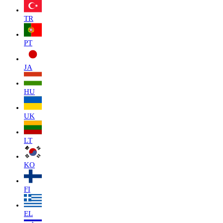
TR
PT
JA
HU
UK
LT
KO
FI
EL