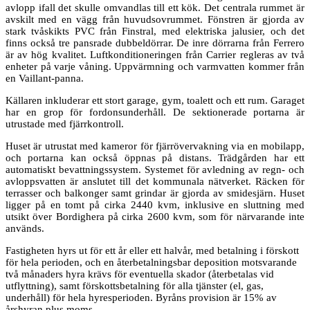
avlopp ifall det skulle omvandlas till ett kök. Det centrala rummet är
avskilt med en vägg från huvudsovrummet. Fönstren är gjorda av
stark tvåskikts PVC från Finstral, med elektriska jalusier, och det
finns också tre pansrade dubbeldörrar. De inre dörrarna från Ferrero
är av hög kvalitet. Luftkonditioneringen från Carrier regleras av två
enheter på varje våning. Uppvärmning och varmvatten kommer från
en Vaillant-panna.
Källaren inkluderar ett stort garage, gym, toalett och ett rum. Garaget
har en grop för fordonsunderhåll. De sektionerade portarna är
utrustade med fjärrkontroll.
Huset är utrustat med kameror för fjärrövervakning via en mobilapp,
och portarna kan också öppnas på distans. Trädgården har ett
automatiskt bevattningssystem. Systemet för avledning av regn- och
avloppsvatten är anslutet till det kommunala nätverket. Räcken för
terrasser och balkonger samt grindar är gjorda av smidesjärn. Huset
ligger på en tomt på cirka 2440 kvm, inklusive en sluttning med
utsikt över Bordighera på cirka 2600 kvm, som för närvarande inte
används.
Fastigheten hyrs ut för ett år eller ett halvår, med betalning i förskott
för hela perioden, och en återbetalningsbar deposition motsvarande
två månaders hyra krävs för eventuella skador (återbetalas vid
utflyttning), samt förskottsbetalning för alla tjänster (el, gas,
underhåll) för hela hyresperioden. Byråns provision är 15% av
årshyran plus moms.