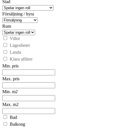
Stad
Försäljning / hyra
Rum
Villor
Lägenheter
Landa
Klara affärer
Min. pris
Max. pris
Min. m2
Max. m2
Bad
Balkong