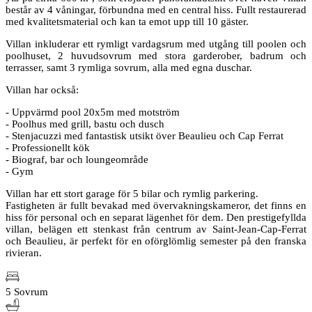
består av 4 våningar, förbundna med en central hiss. Fullt restaurerad
med kvalitetsmaterial och kan ta emot upp till 10 gäster.
Villan inkluderar ett rymligt vardagsrum med utgång till poolen och
poolhuset, 2 huvudsovrum med stora garderober, badrum och
terrasser, samt 3 rymliga sovrum, alla med egna duschar.
Villan har också:
- Uppvärmd pool 20x5m med motström
- Poolhus med grill, bastu och dusch
- Stenjacuzzi med fantastisk utsikt över Beaulieu och Cap Ferrat
- Professionellt kök
- Biograf, bar och loungeområde
- Gym
Villan har ett stort garage för 5 bilar och rymlig parkering.
Fastigheten är fullt bevakad med övervakningskameror, det finns en
hiss för personal och en separat lägenhet för dem. Den prestigefyllda
villan, belägen ett stenkast från centrum av Saint-Jean-Cap-Ferrat
och Beaulieu, är perfekt för en oförglömlig semester på den franska
rivieran.
5 Sovrum