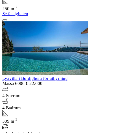
2
250 m
Se fastigheten
Lyxvilla i Bordighera för uthyrning
Massa 6000
€ 22.000
4 Sovrum
4 Badrum
2
309 m