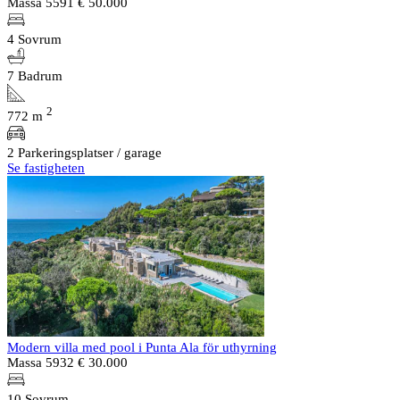
Massa 5591
€ 50.000
4 Sovrum
7 Badrum
2
772 m
2 Parkeringsplatser / garage
Se fastigheten
Modern villa med pool i Punta Ala för uthyrning
Massa 5932
€ 30.000
10 Sovrum