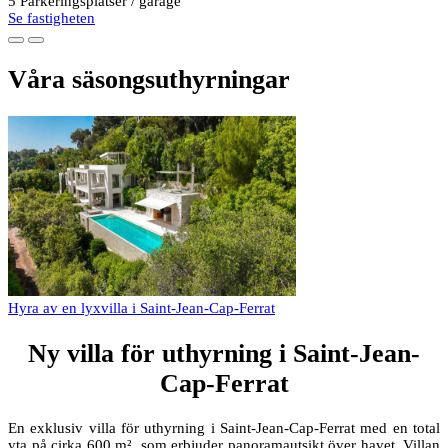
5 Parkeringsplatser / garage
Se fastigheten
Våra säsongsuthyrningar
Hyra av en lyxvilla i Saint-Jean-Cap-Ferrat
Ny villa för uthyrning i Saint-Jean-
Cap-Ferrat
En exklusiv villa för uthyrning i Saint-Jean-Cap-Ferrat med en total
yta på cirka 600 m², som erbjuder panoramautsikt över havet. Villan