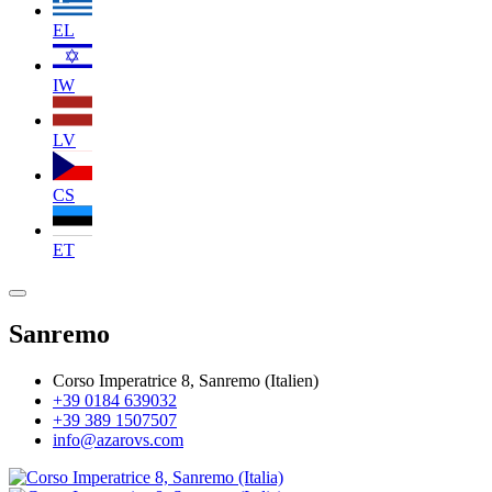
EL
IW
LV
CS
ET
Sanremo
Corso Imperatrice 8, Sanremo (Italien)
+39 0184 639032
+39 389 1507507
info@azarovs.com