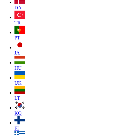
DA
TR
PT
JA
HU
UK
LT
KO
FI