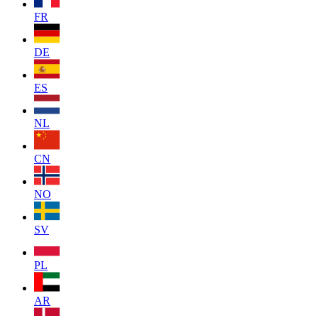
FR
DE
ES
NL
CN
NO
SV
PL
AR