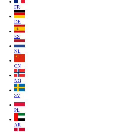
FR
DE
ES
NL
CN
NO
SV
PL
AR