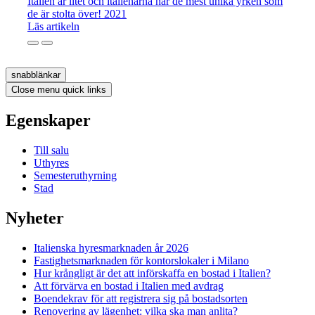
Italien är litet och italienarna har de mest unika yrken som
de är stolta över! 2021
Läs artikeln
snabblänkar
Close menu quick links
Egenskaper
Till salu
Uthyres
Semesteruthyrning
Stad
Nyheter
Italienska hyresmarknaden år 2026
Fastighetsmarknaden för kontorslokaler i Milano
Hur krångligt är det att införskaffa en bostad i Italien?
Att förvärva en bostad i Italien med avdrag
Boendekrav för att registrera sig på bostadsorten
Renovering av lägenhet: vilka ska man anlita?