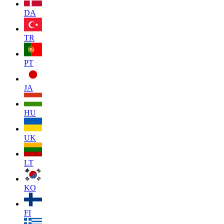
DA
TR
PT
JA
HU
UK
LT
KO
FI