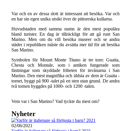
Var och en av dessa slott är intressant att besöka. Var och
en har sin egen unika utsikt över de pittoreska kullarna.
Huvudstaden med samma namn är den mest populära
bland turister. En dag är tillräckligt för att gå runt San
Marino. Men om du vill besöka museer och se andra
städer i republiken måste du avsätta mer tid för att besöka
San Marino.
Symbolen för Mount Monte Titano är tre torn: Guaita,
Chesta och Montale, som i antiken fungerade som
fästningar som skyddade friheten för invånarna i San
Marino. Den mest magnifika och äldsta av dem är Guaita -
tornet, byggt på 900 -talet på en sten utan grund. De andra
två tornen byggdes på 1000- och 1200 -talen.
Vem var i San Marino? Vad tyckte du mest om?
Nyheter
02/06/2021
Varför är italienare så förtjusta i barn? 2021