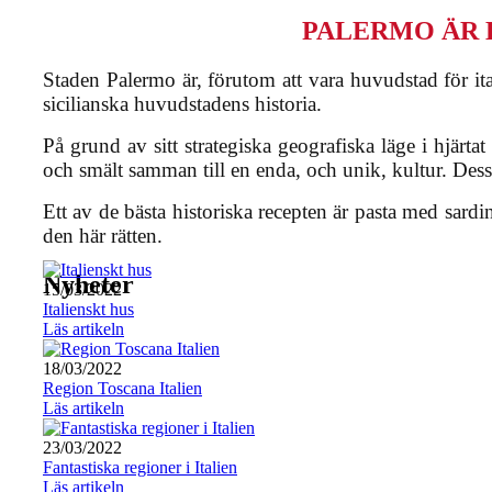
PALERMO ÄR 
Staden Palermo är, förutom att vara huvudstad för it
sicilianska huvudstadens historia.
På grund av sitt strategiska geografiska läge i hjärt
och smält samman till en enda, och unik, kultur. Dessa 
Ett av de bästa historiska recepten är pasta med sard
den här rätten.
Nyheter
15/03/2022
Italienskt hus
Läs artikeln
18/03/2022
Region Toscana Italien
Läs artikeln
23/03/2022
Fantastiska regioner i Italien
Läs artikeln