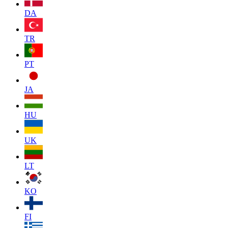
DA
TR
PT
JA
HU
UK
LT
KO
FI