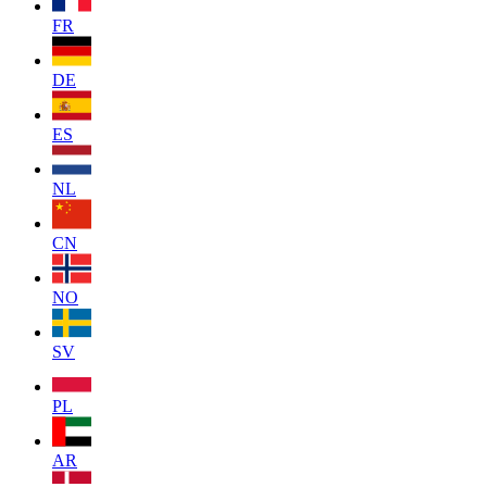
FR
DE
ES
NL
CN
NO
SV
PL
AR