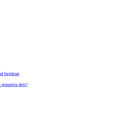
ad begäran
t reparera den?