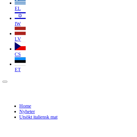
EL
IW
LV
CS
ET
Home
Nyheter
Utsökt italiensk mat