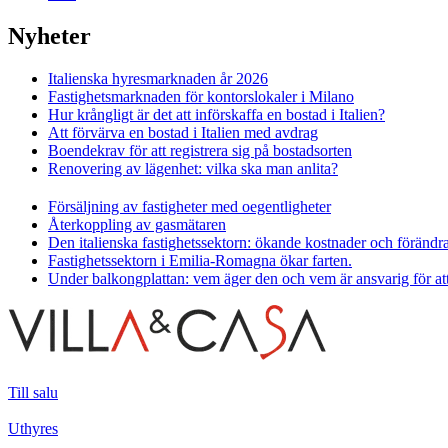
Nyheter
Italienska hyresmarknaden år 2026
Fastighetsmarknaden för kontorslokaler i Milano
Hur krångligt är det att införskaffa en bostad i Italien?
Att förvärva en bostad i Italien med avdrag
Boendekrav för att registrera sig på bostadsorten
Renovering av lägenhet: vilka ska man anlita?
Försäljning av fastigheter med oegentligheter
Återkoppling av gasmätaren
Den italienska fastighetssektorn: ökande kostnader och förändr
Fastighetssektorn i Emilia-Romagna ökar farten.
Under balkongplattan: vem äger den och vem är ansvarig för at
Till salu
Uthyres