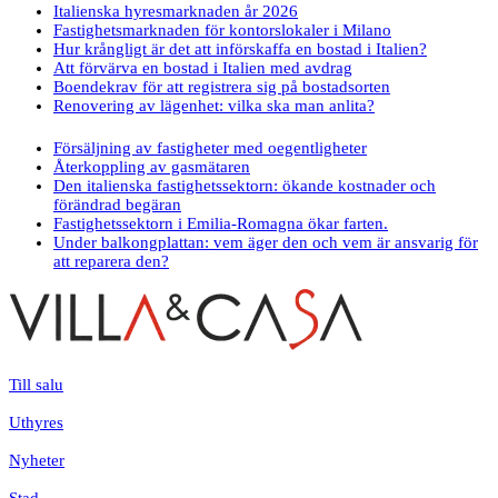
Italienska hyresmarknaden år 2026
Fastighetsmarknaden för kontorslokaler i Milano
Hur krångligt är det att införskaffa en bostad i Italien?
Att förvärva en bostad i Italien med avdrag
Boendekrav för att registrera sig på bostadsorten
Renovering av lägenhet: vilka ska man anlita?
Försäljning av fastigheter med oegentligheter
Återkoppling av gasmätaren
Den italienska fastighetssektorn: ökande kostnader och
förändrad begäran
Fastighetssektorn i Emilia-Romagna ökar farten.
Under balkongplattan: vem äger den och vem är ansvarig för
att reparera den?
Till salu
Uthyres
Nyheter