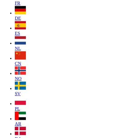
FR
DE
ES
NL
CN
NO
SV
PL
AR