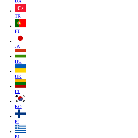
DA
TR
PT
JA
HU
UK
LT
KO
FI
EL