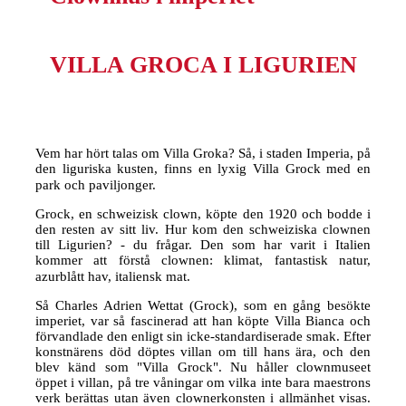
VILLA GROCA I LIGURIEN
Vem har hört talas om Villa Groka? Så, i staden Imperia, på
den liguriska kusten, finns en lyxig Villa Grock med en
park och paviljonger. ⠀
Grock, en schweizisk clown, köpte den 1920 och bodde i
den resten av sitt liv. Hur kom den schweiziska clownen
till Ligurien? - du frågar. Den som har varit i Italien
kommer att förstå clownen: klimat, fantastisk natur,
azurblått hav, italiensk mat. ⠀
Så Charles Adrien Wettat (Grock), som en gång besökte
imperiet, var så fascinerad att han köpte Villa Bianca och
förvandlade den enligt sin icke-standardiserade smak. Efter
konstnärens död döptes villan om till hans ära, och den
blev känd som "Villa Grock". Nu håller clownmuseet
öppet i villan, på tre våningar om vilka inte bara maestrons
verk berättas utan även clownerkonsten i allmänhet visas.