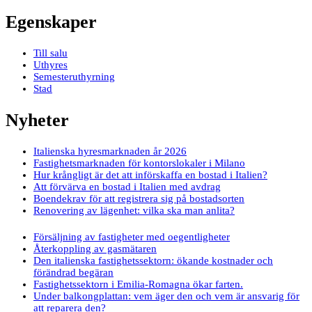
Egenskaper
Till salu
Uthyres
Semesteruthyrning
Stad
Nyheter
Italienska hyresmarknaden år 2026
Fastighetsmarknaden för kontorslokaler i Milano
Hur krångligt är det att införskaffa en bostad i Italien?
Att förvärva en bostad i Italien med avdrag
Boendekrav för att registrera sig på bostadsorten
Renovering av lägenhet: vilka ska man anlita?
Försäljning av fastigheter med oegentligheter
Återkoppling av gasmätaren
Den italienska fastighetssektorn: ökande kostnader och
förändrad begäran
Fastighetssektorn i Emilia-Romagna ökar farten.
Under balkongplattan: vem äger den och vem är ansvarig för
att reparera den?