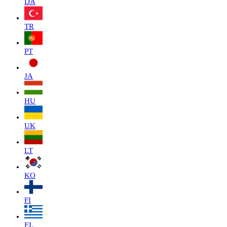
DA
TR
PT
JA
HU
UK
LT
KO
FI
EL