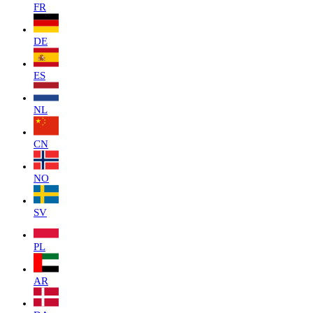
FR
DE
ES
NL
CN
NO
SV
PL
AR