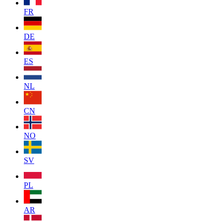
FR
DE
ES
NL
CN
NO
SV
PL
AR