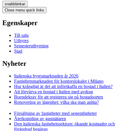
snabblänkar
Close menu quick links
Egenskaper
Till salu
Uthyres
Semesteruthyrning
Stad
Nyheter
Italienska hyresmarknaden år 2026
Fastighetsmarknaden för kontorslokaler i Milano
Hur krångligt är det att införskaffa en bostad i Italien?
Att förvärva en bostad i Italien med avdrag
Boendekrav för att registrera sig på bostadsorten
Renovering av lägenhet: vilka ska man anlita?
Försäljning av fastigheter med oegentligheter
Återkoppling av gasmätaren
Den italienska fastighetssektorn: ökande kostnader och
förändrad begäran