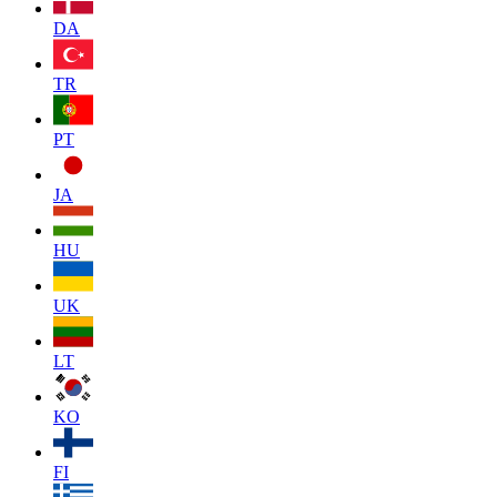
DA
TR
PT
JA
HU
UK
LT
KO
FI