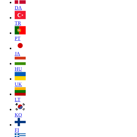
DA
TR
PT
JA
HU
UK
LT
KO
FI