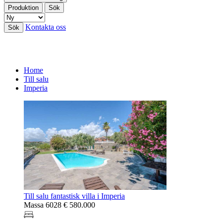
Produktion
Sök
Kontakta oss
Sök
Home
Till salu
Imperia
Till salu fantastisk villa i Imperia
Massa 6028
€ 580.000