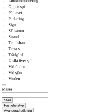
Luftkonditionering
Öppen spis
På havet
Parkering
Signal
Slå samman
Strand
Tennisbana
Terrass
Trädgård
Utsikt över sjön
Vid floden
Vid sjön
Vinden
Massa
Stad
Fastighetstyp
Avancerad sökning