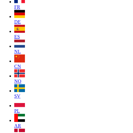
FR
DE
ES
NL
CN
NO
SV
PL
AR