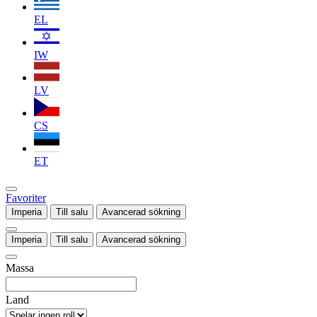
EL
IW
LV
CS
ET
Favoriter
Imperia
Till salu
Avancerad sökning
Imperia
Till salu
Avancerad sökning
Massa
Land