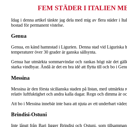
FEM STÄDER I ITALIEN M
Idag i denna artikel tänkte jag dela med mig av flera städer i It
bostad för permanent vistelse.
Genua
Genua, en känd hamnstad i Ligurien. Denna stad vid Liguriska have
temperaturer över 30 grader är ganska sällsynta.
Genua har utmärkta sommarvindar och rankas högt när det gäller
starka vindbyar. Ändå är det en bra idé att flytta till och bo i Gen
Messina
Messina är den första sicilianska staden på listan, med utmärkta re
relativ luftfuktighet och andra kalla dagar. Regn och dimma är oc
Att bo i Messina innebär inte bara att njuta av ett underbart väder,
Brindisi-Ostuni
Inte långt från Bari ligger Brindisi och Ostuni, som tillsamman