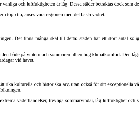
vanliga och luftfuktigheten är låg. Dessa städer betraktas dock som de 
r i topp tio, anses vara regionen med det bästa vädret.
ngen. Det finns många skäl till detta: staden har ett stort antal solig
anden både på vintern och sommaren till en hög klimatkomfort. Den låga
mardagar vid havet.
tt rika kulturella och historiska arv, utan också för sitt exceptionella 
folkningen.
trema väderhändelser, trevliga sommarvindar, låg luftfuktighet och säl