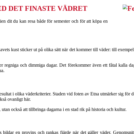
ED DET FINASTE VÄDRET
alien dit du kan resa både för semester och för att köpa en
ts kust sticker ut på olika sätt när det kommer till väder: till exempe
 regniga och dimmiga dagar. Det förekommer även ett fåtal kalla daga
ua.
sultat i olika väderkriterier. Staden vid foten av Etna utmärker sig för de
kså ovanligt här.
 utan också att tillbringa dagarna i en stad rik på historia och kultur.
s bildar en provins och rankas fjärde när det gäller väder. Genomsnitt