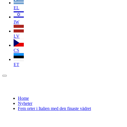
EL
IW
LV
CS
ET
Home
Nyheter
Fem orter i Italien med den finaste vädret