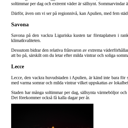
soltimmar per dag och extremt väder är sällsynt. Sommarvindar är 
Därför, även om vi ser på regionnivå, kan Apulien, med fem städe
Savona
Savona på den vackra Liguriska kusten tar förstaplatsen i ranki
klimatkvaliteten.
Dessutom bidrar den relativa frånvaron av extrema väderförhåll
att bo på, särskilt om du letar efter milda vintrar och soliga som
Lecce
Lecce, den vackra huvudstaden i Apulien, är känd inte bara för si
med varma somrar och milda vintrar vilket uppskattas av lokalbe
Staden har många soltimmar per dag, sällsynta värmeböljor och ex
Det förekommer också få kalla dagar per år.
Nyheter