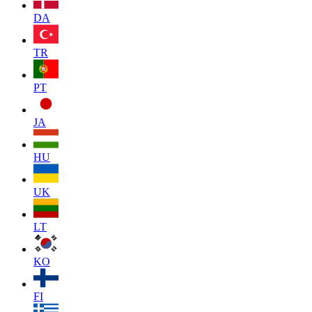
DA
TR
PT
JA
HU
UK
LT
KO
FI