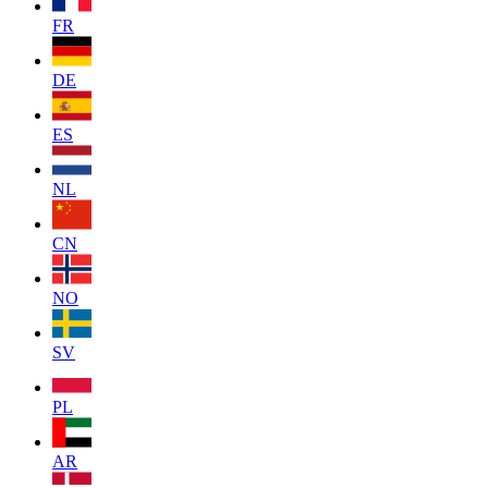
FR
DE
ES
NL
CN
NO
SV
PL
AR