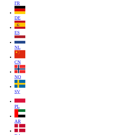
FR
DE
ES
NL
CN
NO
SV
PL
AR