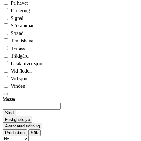
På havet
Parkering
Signal
Slå samman
Strand
Tennisbana
Terrass
Trädgård
Utsikt över sjön
Vid floden
Vid sjön
Vinden
Massa
Stad
Fastighetstyp
Avancerad sökning
Produktion
Sök