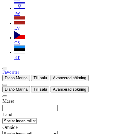
IW
LV
CS
ET
Favoriter
Diano Marina
Till salu
Avancerad sökning
Diano Marina
Till salu
Avancerad sökning
Massa
Land
Område