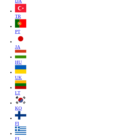
DA
TR
PT
JA
HU
UK
LT
KO
FI
EL