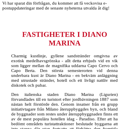
Vi har sparat din förfrågan, du kommer att få veckovisa e-
postuppdateringar med de senaste nyheterna utvalda åt dig!
FASTIGHETER I DIANO
MARINA
Charmig kustlinje, gyllene sandstränder omgivna av
exotisk medelhavsgrönska - allt detta erbjuds vid en vik
som ligger mellan de magnifika uddarna Capo Cervo och
Capo Berta. Den största semesterorten vid denna
underbara kust är Diano Marina - en bekväm anläggning
med utrustade stränder, hotell och ett livligt nattliv med
diskotek och pubar.
Den italienska staden Diano Marina (Ligurien)
förvandlades till en turistort efter jordbävningen 1887 som
nästan helt förstörde den. Genom insatser från en grupp
initiativtagare från Milano återuppbyggdes byn, och bland
de byggnader som restes under återuppbyggnaden finns ett
av de mest populära hotellen idag - Paradiso. Efter att ha
bedömt områdets turistattraktioner beslutade byggarna att
inte stanna där utan fortsatte att förbättra den framtida