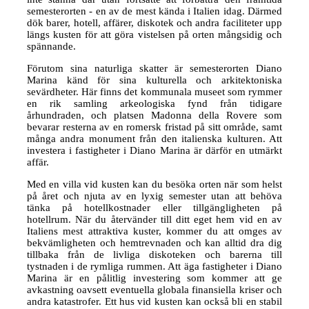
semesterorten - en av de mest kända i Italien idag. Därmed
dök barer, hotell, affärer, diskotek och andra faciliteter upp
längs kusten för att göra vistelsen på orten mångsidig och
spännande.
Förutom sina naturliga skatter är semesterorten Diano
Marina känd för sina kulturella och arkitektoniska
sevärdheter. Här finns det kommunala museet som rymmer
en rik samling arkeologiska fynd från tidigare
århundraden, och platsen Madonna della Rovere som
bevarar resterna av en romersk fristad på sitt område, samt
många andra monument från den italienska kulturen. Att
investera i fastigheter i Diano Marina är därför en utmärkt
affär.
Med en villa vid kusten kan du besöka orten när som helst
på året och njuta av en lyxig semester utan att behöva
tänka på hotellkostnader eller tillgängligheten på
hotellrum. När du återvänder till ditt eget hem vid en av
Italiens mest attraktiva kuster, kommer du att omges av
bekvämligheten och hemtrevnaden och kan alltid dra dig
tillbaka från de livliga diskoteken och barerna till
tystnaden i de rymliga rummen. Att äga fastigheter i Diano
Marina är en pålitlig investering som kommer att ge
avkastning oavsett eventuella globala finansiella kriser och
andra katastrofer. Ett hus vid kusten kan också bli en stabil