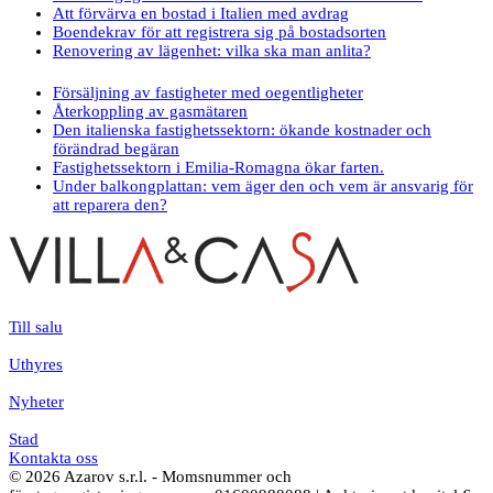
Att förvärva en bostad i Italien med avdrag
Boendekrav för att registrera sig på bostadsorten
Renovering av lägenhet: vilka ska man anlita?
Försäljning av fastigheter med oegentligheter
Återkoppling av gasmätaren
Den italienska fastighetssektorn: ökande kostnader och
förändrad begäran
Fastighetssektorn i Emilia-Romagna ökar farten.
Under balkongplattan: vem äger den och vem är ansvarig för
att reparera den?
Till salu
Uthyres
Nyheter
Stad
Kontakta oss
© 2026 Azarov s.r.l. - Momsnummer och