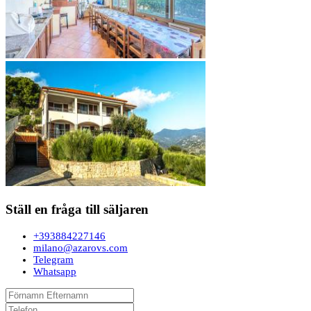
Ställ en fråga till säljaren
+393884227146
milano@azarovs.com
Telegram
Whatsapp