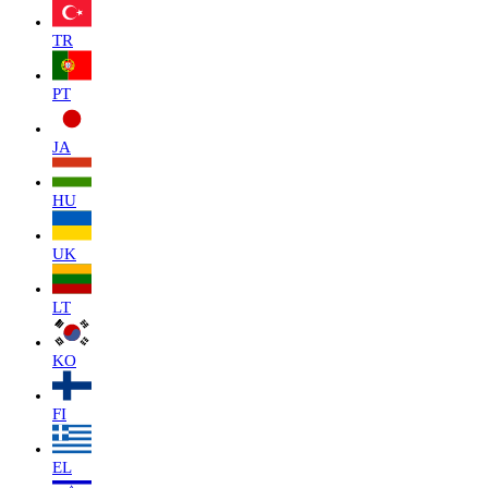
TR
PT
JA
HU
UK
LT
KO
FI
EL