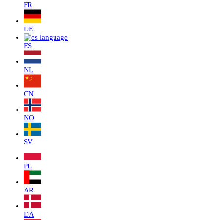
FR
DE
ES
NL
CN
NO
SV
PL
AR
DA