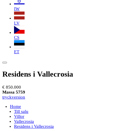
IW
LV
CS
ET
Residens i Vallecrosia
€ 850.000
Massa 5759
tryckversion
Home
Till salu
Villor
Vallecrosia
Residens i Vallecrosia