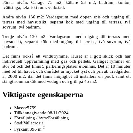
Första nivån: Garage 73 m2, källare 53 m2, badrum, kontor,
tvättstuga, tekniskt rum, verkstad.
Andra nivån 136 m2: Vardagsrum med öppen spis och utgång till
terrass med havsutsikt, separat kök med utgång till terrass, två
sovrum, två badrum.
Tredje nivån 130 m2: Vardagsrum med utgång till terrass med
havsutsikt, separat kök med utgång till terrass, två sovrum, två
badrum.
Det finns också ett vindutrymme. Huset är i gott skick och har
individuell uppvärmning med gas och pellets. Garaget rymmer en
stor bil och det finns 5 parkeringsplatser utomhus. Det är 10 minuter
med bil till havet, och området är mycket tyst och privat. Trädgården
är 2000 m2, där det finns möjlighet att installera en pool, samt ett
stängt sommarkök med vedugn och grill på 45 m2.
Viktigaste egenskaperna
Massa:
5759
Tillkännagivande:
08/11/2024
Försäljning / hyra:
Försäljning
Stad:
Vallecrosia
2
Fyrkant:
396 m