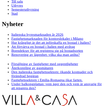
Till salu
Uthyres
Semesteruthyrning
Stad
Nyheter
Italienska hyresmarknaden år 2026
Fastighetsmarknaden för kontorslokaler i Milano
Hur krångligt är det att införskaffa en bostad i Italien?
Att förvärva en bostad i Italien med avdrag
Boendekrav för att registrera sig på bostadsorten
Renovering av lägenhet: vilka ska man anlita?
Försäljning av fastigheter med oegentligheter
Återkoppling av gasmätaren
Den italienska fastighetssektorn: ökande kostnader och
förändrad begäran
Fastighetssektorn i Emilia-Romagna ökar farten.
Under balkongplattan: vem äger den och vem är ansvarig för
att reparera den?