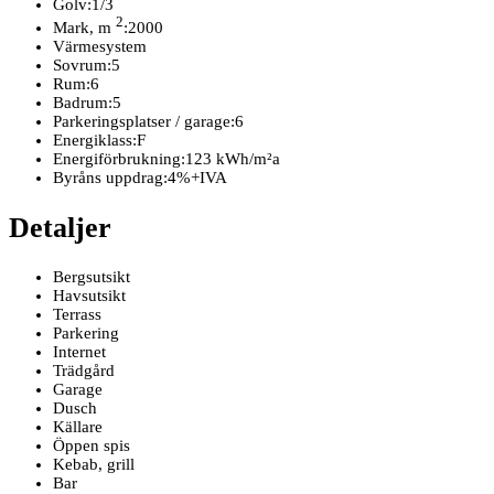
Golv:
1/3
2
Mark, m
:
2000
Värmesystem
Sovrum:
5
Rum:
6
Badrum:
5
Parkeringsplatser / garage:
6
Energiklass:
F
Energiförbrukning:
123 kWh/m²a
Byråns uppdrag:
4%+IVA
Detaljer
Bergsutsikt
Havsutsikt
Terrass
Parkering
Internet
Trädgård
Garage
Dusch
Källare
Öppen spis
Kebab, grill
Bar