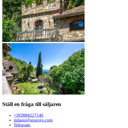
Ställ en fråga till säljaren
+393884227146
milano@azarovs.com
Telegram