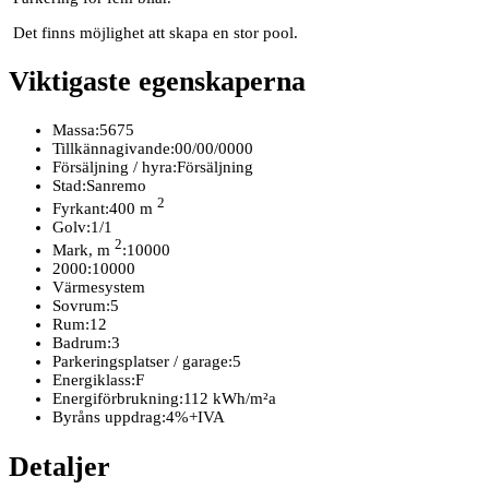
Det finns möjlighet att skapa en stor pool.
Viktigaste egenskaperna
Massa:
5675
Tillkännagivande:
00/00/0000
Försäljning / hyra:
Försäljning
Stad:
Sanremo
2
Fyrkant:
400 m
Golv:
1/1
2
Mark, m
:
10000
2000:
10000
Värmesystem
Sovrum:
5
Rum:
12
Badrum:
3
Parkeringsplatser / garage:
5
Energiklass:
F
Energiförbrukning:
112 kWh/m²a
Byråns uppdrag:
4%+IVA
Detaljer