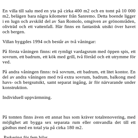
En villa till salu med en yta på cirka 400 m2 och en tomt på 10 000
m2, belägen bara några kilometer från Sanremo. Detta boende ligger
i en lugn och avskild del av San Romolo, omgiven av grönområden,
olivträd och ett vattenfall. Här finns en fantastisk utsikt över havet
och bergen.
Villan byggdes 1994 och består av två våningar:
På första våningen finns: ett rymligt vardagsrum med öppen spis, ett
sovrum, ett badrum, ett kök med grill, två förråd och ett utrymme för
ved.
På andra våningen finns: två sovrum, ett badrum, ett litet kontor. En
del av andra våningen med två extra sovrum, badrum, balkong med
havs- och bergsutsikt, samt separat ingång, är för närvarande under
konstruktion.
Individuell uppvärmning.
På tomten finns även ett annat hus som kräver totalrenovering, med
möjlighet att bygga sex separata rum eller omvandla det till ett
gästhus med en total yta på cirka 180 m2.
Parkering för fem bilar.