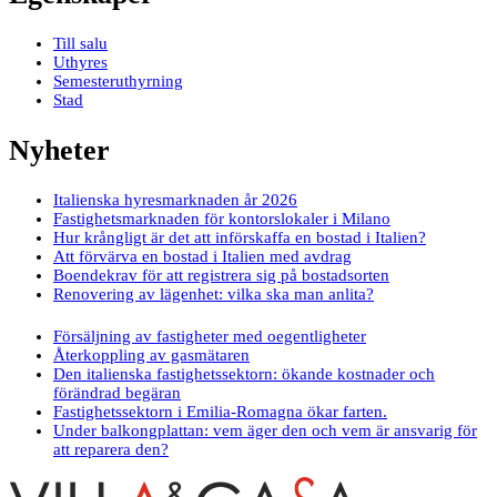
Till salu
Uthyres
Semesteruthyrning
Stad
Nyheter
Italienska hyresmarknaden år 2026
Fastighetsmarknaden för kontorslokaler i Milano
Hur krångligt är det att införskaffa en bostad i Italien?
Att förvärva en bostad i Italien med avdrag
Boendekrav för att registrera sig på bostadsorten
Renovering av lägenhet: vilka ska man anlita?
Försäljning av fastigheter med oegentligheter
Återkoppling av gasmätaren
Den italienska fastighetssektorn: ökande kostnader och
förändrad begäran
Fastighetssektorn i Emilia-Romagna ökar farten.
Under balkongplattan: vem äger den och vem är ansvarig för
att reparera den?