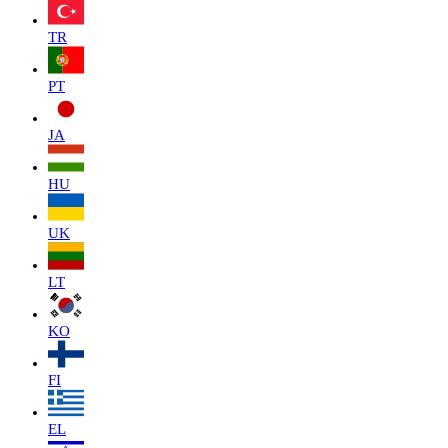
TR
PT
JA
HU
UK
LT
KO
FI
EL