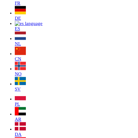
FR
DE
ES
NL
CN
NO
SV
PL
AR
DA