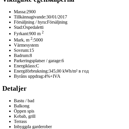
Massa:
2900
Tillkännagivande:
30/01/2017
Försäljning / hyra:
Försäljning
Stad:
Ospedaletti
2
Fyrkant:
900 m
2
Mark, m
:
5000
Värmesystem
Sovrum:
15
Badrum:
8
Parkeringsplatser / garage:
6
Energiklass:
C
Energiförbrukning:
345,00 kWh/m² в год
Byråns uppdrag:
4%+IVA
Detaljer
Bastu / bad
Balkong
Öppen spis
Kebab, grill
Terrass
Inbyggda garderober