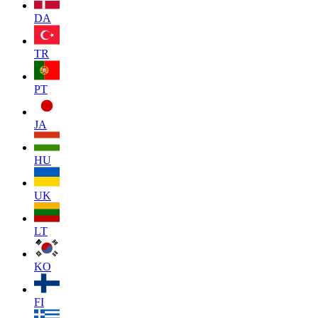
DA
TR
PT
JA
HU
UK
LT
KO
FI