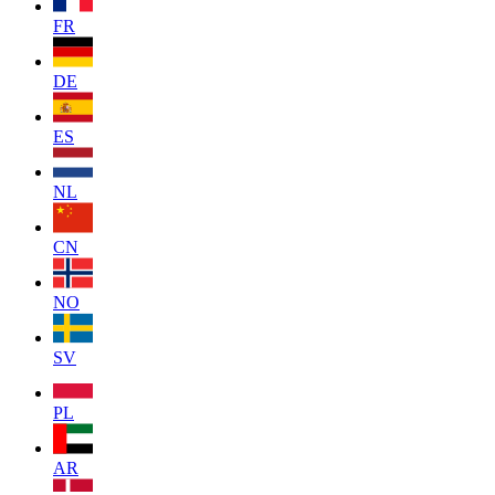
FR
DE
ES
NL
CN
NO
SV
PL
AR