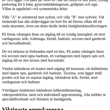
parkering för 6 bilar, gym/omklädningsrum, grillplats och ugn.
Villan är uppdelad i två symmetriska delar:
Villa "A" är orienterad mot sydost, och villa "B" mot sydväst. Vid
önskemål kan alla skiljeväggar tas bort för att förena villan till ett
enda utrymme, även om detta skulle ändra fastighetsklassificeringen.
På första våningen finns en utgång till en rymlig innergård, ett stort
vardagsrum, kök, tvättstuga, förråd, badrum, sovrum med garderob
och huvudbadrum;
De två delarna är förbundna med en hiss. På andra våningen finns
två sovrum med egna badrum, ett vardagsrum med öppen spis och
utgång till en stor terrass med havsutsikt;
Vinden inkluderar ett kontor med utgång till terrassen, ett dubbelrum
med öppen spis, garderob och badrum. Taverna, som ligger intill
poolen och har en separat ingång, inkluderar kök, förråd, stort
vardagsrum och badrum.
Ytterligare funktioner inkluderar luftkonditionering,
videoporttelefon, larm och individuell uppvärmning. Alla möbler är
specialtillverkade och fönstren är handgjorda.
Viktigaste egenskaperna