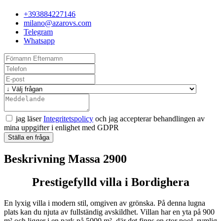
+393884227146
milano@azarovs.com
Telegram
Whatsapp
jag läser
Integritetspolicy
och jag accepterar behandlingen av
mina uppgifter i enlighet med GDPR
Ställa en fråga
Beskrivning Massa 2900
Prestigefylld villa i Bordighera
En lyxig villa i modern stil, omgiven av grönska. På denna lugna
plats kan du njuta av fullständig avskildhet. Villan har en yta på 900
m² och ligger i en park på 5000 m², där det finns en stor pool, rymlig