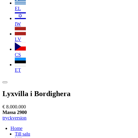
EL
IW
LV
CS
ET
Lyxvilla i Bordighera
€ 8.000.000
Massa 2900
tryckversion
Home
Till salu