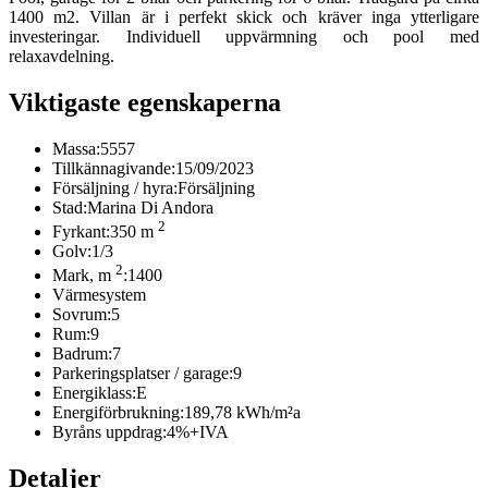
1400 m2. Villan är i perfekt skick och kräver inga ytterligare
investeringar. Individuell uppvärmning och pool med
relaxavdelning.
Viktigaste egenskaperna
Massa:
5557
Tillkännagivande:
15/09/2023
Försäljning / hyra:
Försäljning
Stad:
Marina Di Andora
2
Fyrkant:
350 m
Golv:
1/3
2
Mark, m
:
1400
Värmesystem
Sovrum:
5
Rum:
9
Badrum:
7
Parkeringsplatser / garage:
9
Energiklass:
E
Energiförbrukning:
189,78 kWh/m²a
Byråns uppdrag:
4%+IVA
Detaljer