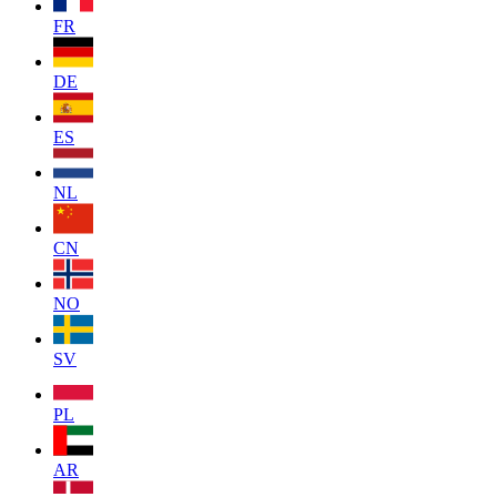
FR
DE
ES
NL
CN
NO
SV
PL
AR