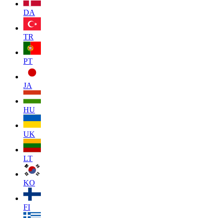
DA
TR
PT
JA
HU
UK
LT
KO
FI