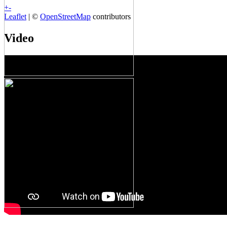
+
-
Leaflet
| ©
OpenStreetMap
contributors
Video