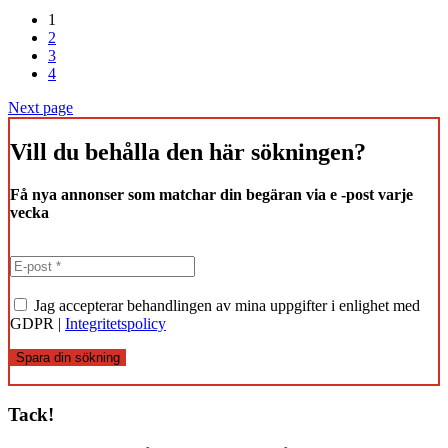
1
2
3
4
Next page
Vill du behålla den här sökningen?
Få nya annonser som matchar din begäran via e -post varje
vecka
Jag accepterar behandlingen av mina uppgifter i enlighet med
GDPR |
Integritetspolicy
Spara din sökning
Tack!