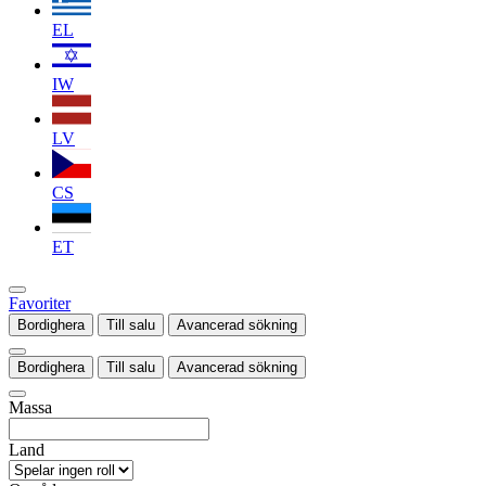
EL
IW
LV
CS
ET
Favoriter
Bordighera
Till salu
Avancerad sökning
Bordighera
Till salu
Avancerad sökning
Massa
Land