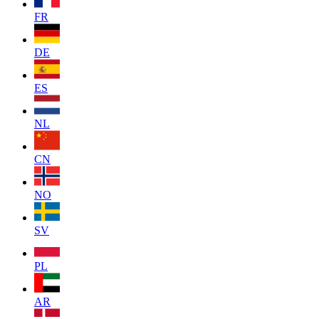
FR
DE
ES
NL
CN
NO
SV
PL
AR