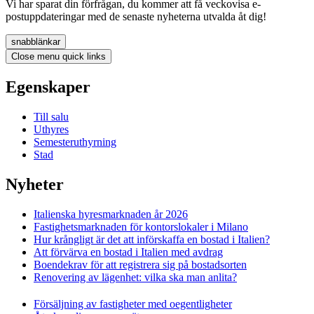
Vi har sparat din förfrågan, du kommer att få veckovisa e-
postuppdateringar med de senaste nyheterna utvalda åt dig!
snabblänkar
Close menu quick links
Egenskaper
Till salu
Uthyres
Semesteruthyrning
Stad
Nyheter
Italienska hyresmarknaden år 2026
Fastighetsmarknaden för kontorslokaler i Milano
Hur krångligt är det att införskaffa en bostad i Italien?
Att förvärva en bostad i Italien med avdrag
Boendekrav för att registrera sig på bostadsorten
Renovering av lägenhet: vilka ska man anlita?
Försäljning av fastigheter med oegentligheter