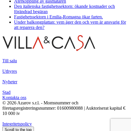
Återkoppling av gasmätaren
Den italienska fastighetssektorn: ökande kostnader och
förändrad begäran
Fastighetssektorn i Emilia-Romagna ökar farten.
Under balkongplattan: vem äger den och vem är ansvarig för
att reparera den?
Till salu
Uthyres
Nyheter
Stad
Kontakta oss
© 2026 Azarov s.r.l. - Momsnummer och
företagsregistreringsnummer: 01600980088 | Auktoriserat kapital €
10 000 iv
Integritetspolicy
Scroll to the top