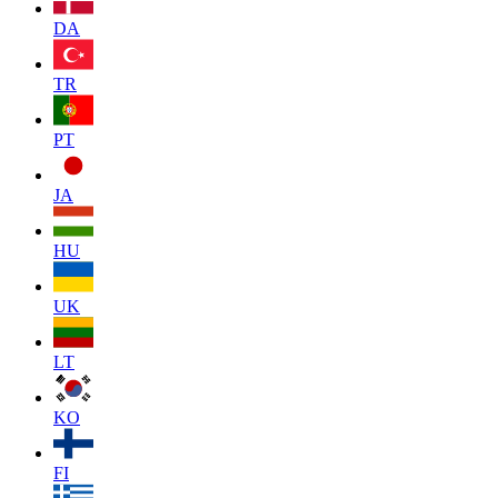
DA
TR
PT
JA
HU
UK
LT
KO
FI