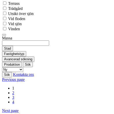
Terrass
Trädgård
Utsikt över sjön
Vid floden
Vid sjön
Vinden
Massa
Stad
Fastighetstyp
Avancerad sökning
Produktion
Sök
Kontakta oss
Sök
Previous page
1
2
3
4
Next page