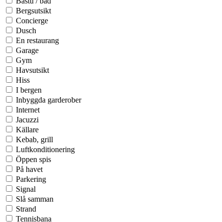
Bastu / bad
Bergsutsikt
Concierge
Dusch
En restaurang
Garage
Gym
Havsutsikt
Hiss
I bergen
Inbyggda garderober
Internet
Jacuzzi
Källare
Kebab, grill
Luftkonditionering
Öppen spis
På havet
Parkering
Signal
Slå samman
Strand
Tennisbana