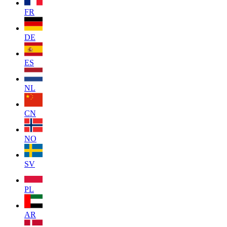
FR
DE
ES
NL
CN
NO
SV
PL
AR