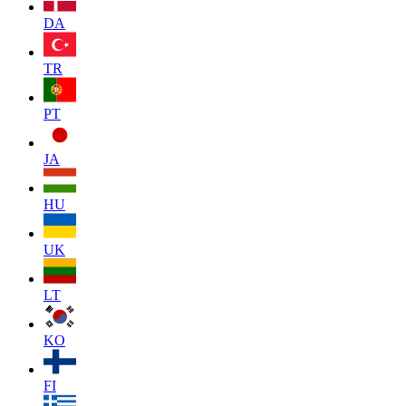
DA
TR
PT
JA
HU
UK
LT
KO
FI