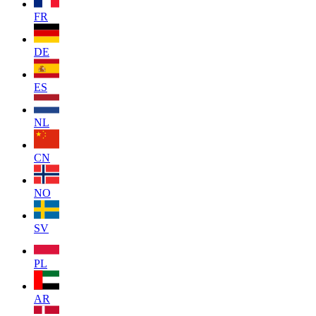
FR
DE
ES
NL
CN
NO
SV
PL
AR