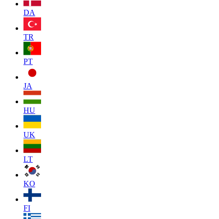
DA
TR
PT
JA
HU
UK
LT
KO
FI