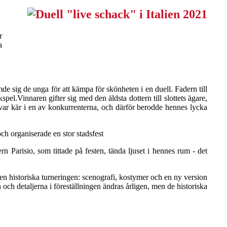
r
a
mde sig de unga för att kämpa för skönheten i en duell. Fadern till
l.Vinnaren gifter sig med den äldsta dottern till slottets ägare,
 var kär i en av konkurrenterna, och därför berodde hennes lycka
ch organiserade en stor stadsfest
n Parisio, som tittade på festen, tända ljuset i hennes rum - det
en historiska turneringen: scenografi, kostymer och en ny version
och detaljerna i föreställningen ändras årligen, men de historiska