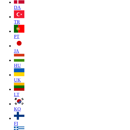
DA
TR
PT
JA
HU
UK
LT
KO
FI