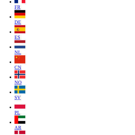
FR
DE
ES
NL
CN
NO
SV
PL
AR