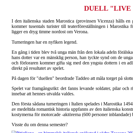
DUELL "LIVE 
I den italienska staden Marostica (provinsen Vicenza) hålls en
kommer tusentals turister till teaterföreställningen i Marostika
ligger en dryg timme nordost om Verona.
Turneringen har en nyfiken legend. ⠀
En gång i tiden blev två unga män från den lokala adeln förälskade
hans dotter var en mänsklig person, han tyckte synd om de unga m
och förloraren kommer gifta sig med den yngsta dottern i en adl
direkt på resultatet av spelet.
På dagen för "duellen" beordrade Taddeo att måla torget på slotte
Spelet var framgångsrikt: det fanns levande soldater, pilar och 
innebar att hennes utvalda valdes.
Den första sådana turneringen i Italien spelades i Marostika 149
av medeltida romantisk historia uppfanns av den italienska konstn
kostymerna för motorcade -aktörerna (600 personer inblandade) 
Visste du om denna semester?