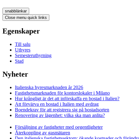
snabblänkar
Close menu quick links
Egenskaper
Till salu
Uthyres
Semesteruthyrning
Stad
Nyheter
Italienska hyresmarknaden år 2026
Fastighetsmarknaden för kontorslokaler i Milano
Hur krångligt är det att införskaffa en bostad i Italien?
Att förvärva en bostad i Italien med avdrag
Boendekrav för att registrera sig på bostadsorten
Renovering av lägenhet: vilka ska man anlita?
Försäljning av fastigheter med oegentligheter
Återkoppling av gasmätaren
Den italienska fastighetssektorn: ökande kostnader och förändr