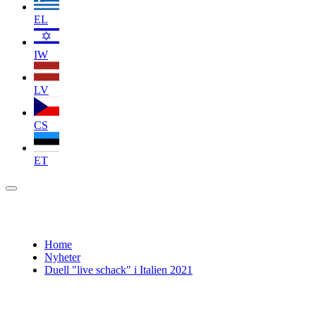
EL
IW
LV
CS
ET
Home
Nyheter
Duell "live schack" i Italien 2021