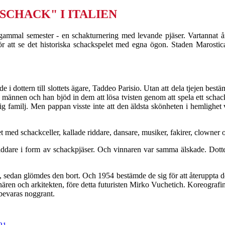
SCHACK" I ITALIEN
 gammal semester - en schakturnering med levande pjäser. Vartannat å
 för att se det historiska schackspelet med egna ögon. Staden Marostic
 i dottern till slottets ägare, Taddeo Parisio. Utan att dela tjejen bestä
ännen och han bjöd in dem att lösa tvisten genom att spela ett schackspe
ig familj. Men pappan visste inte att den äldsta skönheten i hemlighet
t med schackceller, kallade riddare, dansare, musiker, fakirer, clowner o
riddare i form av schackpjäser. Och vinnaren var samma älskade. Dotter
4, sedan glömdes den bort. Och 1954 bestämde de sig för att återuppta d
ären och arkitekten, före detta futuristen Mirko Vuchetich. Koreografin 
bevaras noggrant.