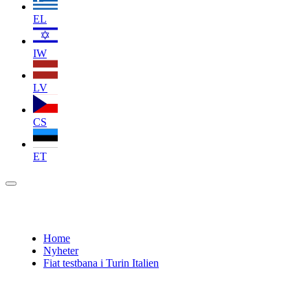
EL
IW
LV
CS
ET
Home
Nyheter
Fiat testbana i Turin Italien