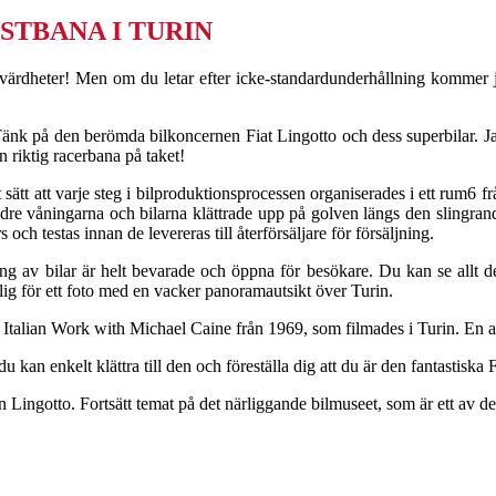
ESTBANA I TURIN
värdheter! Men om du letar efter icke-standardunderhållning kommer ja
. Tänk på den berömda bilkoncernen Fiat Lingotto och dess superbilar. Ja
 riktig racerbana på taket!
tt att varje steg i bilproduktionsprocessen organiserades i ett rum6 från
dre våningarna och bilarna klättrade upp på golven längs den slingrande
och testas innan de levereras till återförsäljare för försäljning.
g av bilar är helt bevarade och öppna för besökare. Du kan se allt det
plig för ett foto med en vacker panoramautsikt över Turin.
 Italian Work with Michael Caine från 1969, som filmades i Turin. En av 
kan enkelt klättra till den och föreställa dig att du är den fantastiska
 Lingotto. Fortsätt temat på det närliggande bilmuseet, som är ett av de 