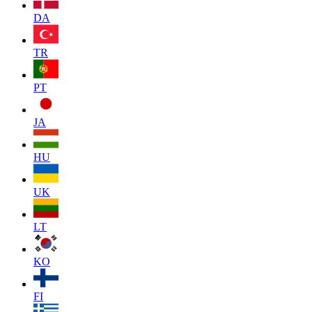
DA
TR
PT
JA
HU
UK
LT
KO
FI