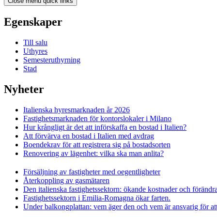
Close menu quick links
Egenskaper
Till salu
Uthyres
Semesteruthyrning
Stad
Nyheter
Italienska hyresmarknaden år 2026
Fastighetsmarknaden för kontorslokaler i Milano
Hur krångligt är det att införskaffa en bostad i Italien?
Att förvärva en bostad i Italien med avdrag
Boendekrav för att registrera sig på bostadsorten
Renovering av lägenhet: vilka ska man anlita?
Försäljning av fastigheter med oegentligheter
Återkoppling av gasmätaren
Den italienska fastighetssektorn: ökande kostnader och förändr
Fastighetssektorn i Emilia-Romagna ökar farten.
Under balkongplattan: vem äger den och vem är ansvarig för at