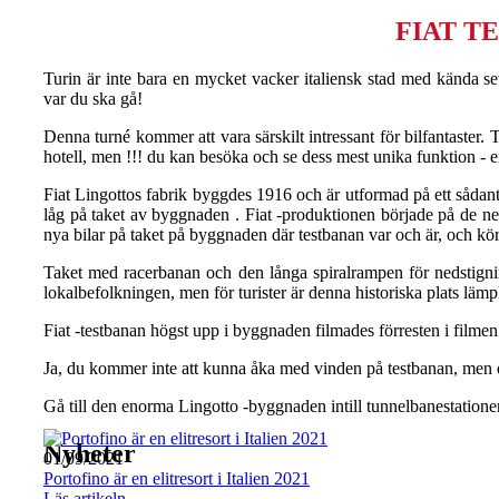
FIAT T
Turin är inte bara en mycket vacker italiensk stad med kända se
var du ska gå!
Denna turné kommer att vara särskilt intressant för bilfantaster
hotell, men !!! du kan besöka och se dess mest unika funktion - en
Fiat Lingottos fabrik byggdes 1916 och är utformad på ett sådant sä
låg på taket av byggnaden . Fiat -produktionen började på de ne
nya bilar på taket på byggnaden där testbanan var och är, och körs 
Taket med racerbanan och den långa spiralrampen för nedstignin
lokalbefolkningen, men för turister är denna historiska plats läm
Fiat -testbanan högst upp i byggnaden filmades förresten i filmen
Ja, du kommer inte att kunna åka med vinden på testbanan, men du 
Gå till den enorma Lingotto -byggnaden intill tunnelbanestationen
Nyheter
01/09/2021
Portofino är en elitresort i Italien 2021
Läs artikeln