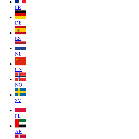
FR
DE
ES
NL
CN
NO
SV
PL
AR