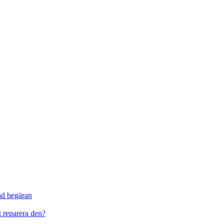
ad begäran
t reparera den?