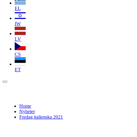
EL
IW
LV
CS
ET
Home
Nyheter
Fredag italienska 2021