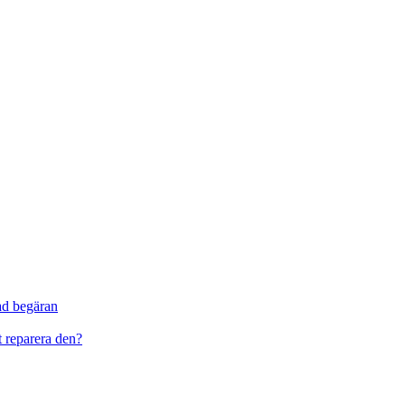
ad begäran
t reparera den?