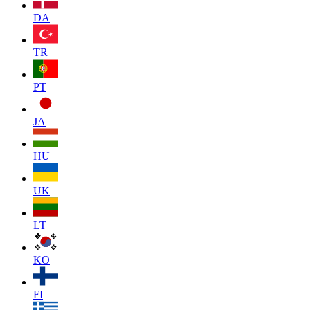
DA
TR
PT
JA
HU
UK
LT
KO
FI