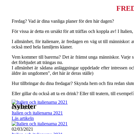
FRED
Fredag? Vad är dina vanliga planer för den här dagen?
För vissa är detta en ursäkt för att träffas och koppla av! I Italien,
I allmänhet, för italienare, är fredagen en väg ut till människor:
också med hela familjens klaner.
Vem kommer till barerna? Det är främst unga människor. Varje st
det förbjudet att trängas nu.
I allmänhet är sådana anläggningar uppdelade efter intressen och
äldre än ungdomen", det här är deras ställe)
Hur tillbringar du dina fredagar? Skynda hem och fira redan slut
Eller gillar du också att ta en drink? Eller till teatern, till exem
Nyheter
02/03/2021
Italien och italienarna 2021
Läs artikeln
02/03/2021