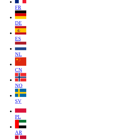
FR
DE
ES
NL
CN
NO
SV
PL
AR