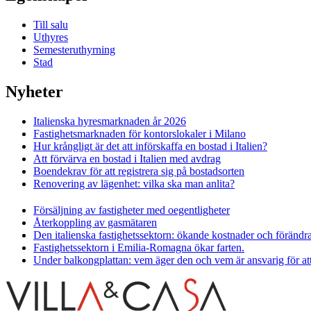
Till salu
Uthyres
Semesteruthyrning
Stad
Nyheter
Italienska hyresmarknaden år 2026
Fastighetsmarknaden för kontorslokaler i Milano
Hur krångligt är det att införskaffa en bostad i Italien?
Att förvärva en bostad i Italien med avdrag
Boendekrav för att registrera sig på bostadsorten
Renovering av lägenhet: vilka ska man anlita?
Försäljning av fastigheter med oegentligheter
Återkoppling av gasmätaren
Den italienska fastighetssektorn: ökande kostnader och förändr
Fastighetssektorn i Emilia-Romagna ökar farten.
Under balkongplattan: vem äger den och vem är ansvarig för at