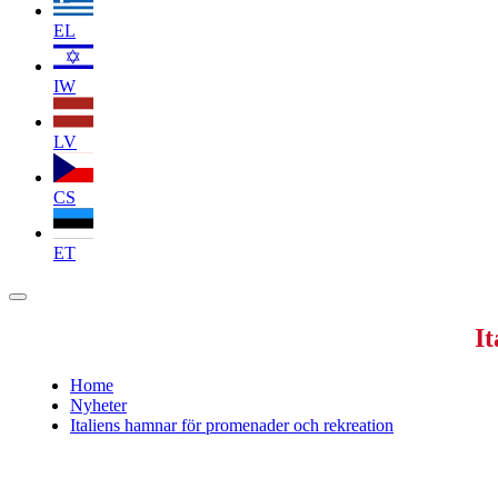
EL
IW
LV
CS
ET
I
Home
Nyheter
Italiens hamnar för promenader och rekreation