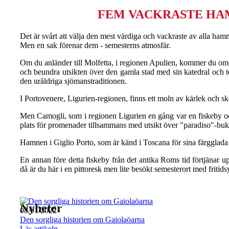
FEM VACKRASTE HAM
Det är svårt att välja den mest värdiga och vackraste av alla ham
Men en sak förenar dem - semesterns atmosfär.
Om du anländer till Molfetta, i regionen Apulien, kommer du ome
och beundra utsikten över den gamla stad med sin katedral och to
den uråldriga sjömanstraditionen.
I Portovenere, Ligurien-regionen, finns ett moln av kärlek och s
Men Camogli, som i regionen Ligurien en gång var en fiskeby och k
plats för promenader tillsammans med utsikt över "paradiso"-buk
Hamnen i Giglio Porto, som är känd i Toscana för sina färgglada h
En annan före detta fiskeby från det antika Roms tid förtjänar 
då är du här i en pittoresk men lite besökt semesterort med fritids
Nyheter
08/01/2022
Den sorgliga historien om Gaiolaöarna
Läs artikeln