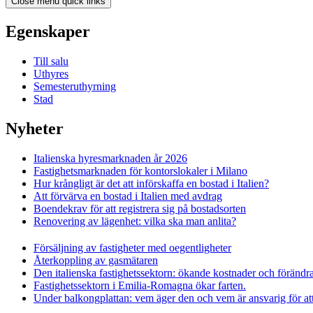
Close menu quick links
Egenskaper
Till salu
Uthyres
Semesteruthyrning
Stad
Nyheter
Italienska hyresmarknaden år 2026
Fastighetsmarknaden för kontorslokaler i Milano
Hur krångligt är det att införskaffa en bostad i Italien?
Att förvärva en bostad i Italien med avdrag
Boendekrav för att registrera sig på bostadsorten
Renovering av lägenhet: vilka ska man anlita?
Försäljning av fastigheter med oegentligheter
Återkoppling av gasmätaren
Den italienska fastighetssektorn: ökande kostnader och förändr
Fastighetssektorn i Emilia-Romagna ökar farten.
Under balkongplattan: vem äger den och vem är ansvarig för at