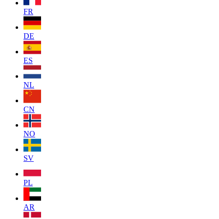
FR
DE
ES
NL
CN
NO
SV
PL
AR