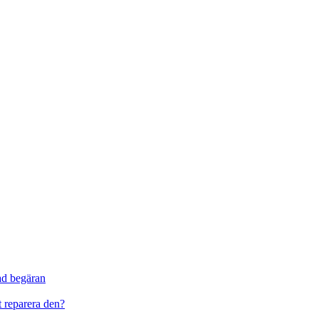
ad begäran
t reparera den?