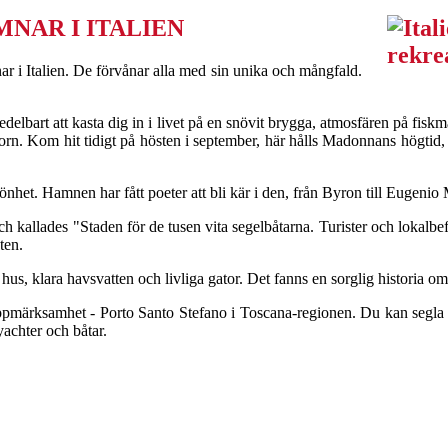
NAR I ITALIEN
nar i Italien. De förvånar alla med sin unika och mångfald.
delbart att kasta dig in i livet på en snövit brygga, atmosfären på fi
rn. Kom hit tidigt på hösten i september, här hålls Madonnans högtid, 
könhet. Hamnen har fått poeter att bli kär i den, från Byron till Eugen
allades "Staden för de tusen vita segelbåtarna. Turister och lokalbefol
ten.
us, klara havsvatten och livliga gator. Det fanns en sorglig historia om
uppmärksamhet - Porto Santo Stefano i Toscana-regionen. Du kan segla 
yachter och båtar.