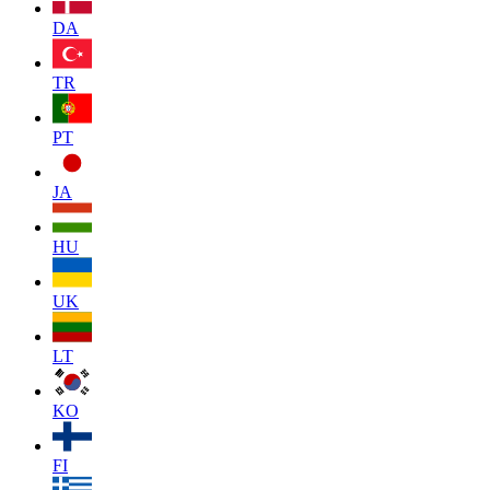
DA
TR
PT
JA
HU
UK
LT
KO
FI